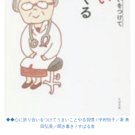
◆◆心に折り合いをつけてうまいことやる習慣 / 中村恒子／著 奥
田弘美／聞き書き / すばる舎