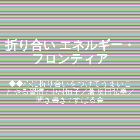
折り合い エネルギー・
フロンティア
◆◆心に折り合いをつけてうまいこ
とやる習慣 / 中村恒子／著 奥田弘美／
聞き書き / すばる舎