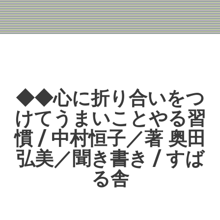
◆◆心に折り合いをつ
けてうまいことやる習
慣 / 中村恒子／著 奥田
弘美／聞き書き / すば
る舎