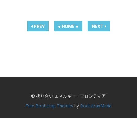
PREV
● HOME ●
NEXT
© 折り合い エネルギー・フロンティア
Free Bootstrap Themes
by
BootstrapMade