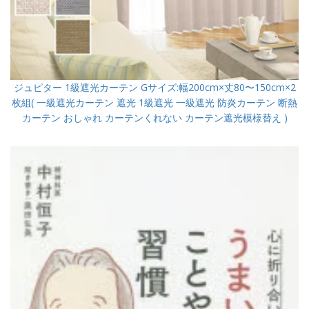
ジュピター 1級遮光カーテン Gサイズ:幅200cm×丈80〜150cm×2
枚組( 一級遮光カーテン 遮光 1級遮光 一級遮光 防炎カーテン 断熱
カーテン おしゃれ カーテンくれない カーテン遮光模様替え )