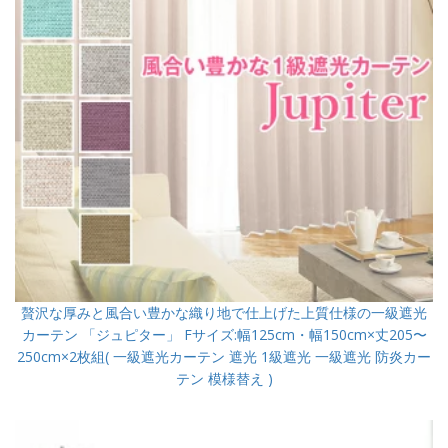
贅沢な厚みと風合い豊かな織り地で仕上げた上質仕様の一級遮光
カーテン 「ジュピター」 Fサイズ:幅125cm・幅150cm×丈205〜
250cm×2枚組( 一級遮光カーテン 遮光 1級遮光 一級遮光 防炎カー
テン 模様替え )