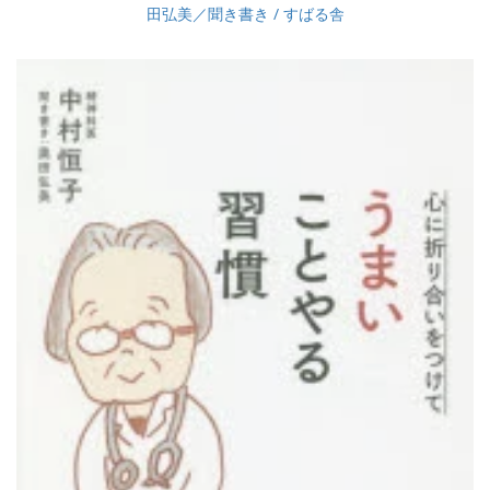
田弘美／聞き書き / すばる舎