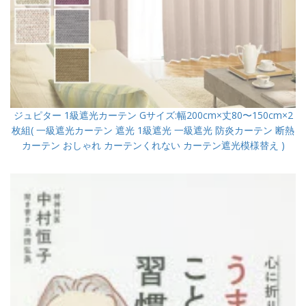
ジュピター 1級遮光カーテン Gサイズ:幅200cm×丈80〜150cm×2
枚組( 一級遮光カーテン 遮光 1級遮光 一級遮光 防炎カーテン 断熱
カーテン おしゃれ カーテンくれない カーテン遮光模様替え )