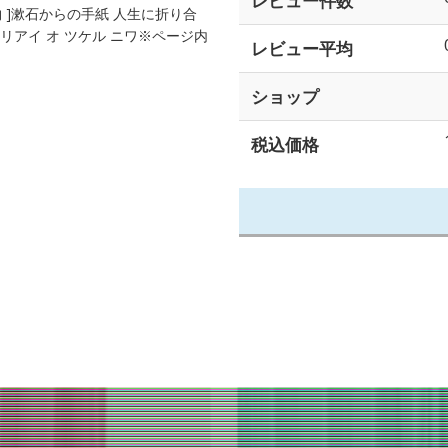
レビュー件数
贈り物 ]漱石からの手紙 人生に折り合
オリアイ オ ツケル ニワ※ページ内
レビュー平均
ショップ
税込価格