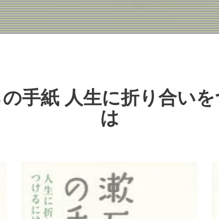
らの手紙 人生に折り合いを
は