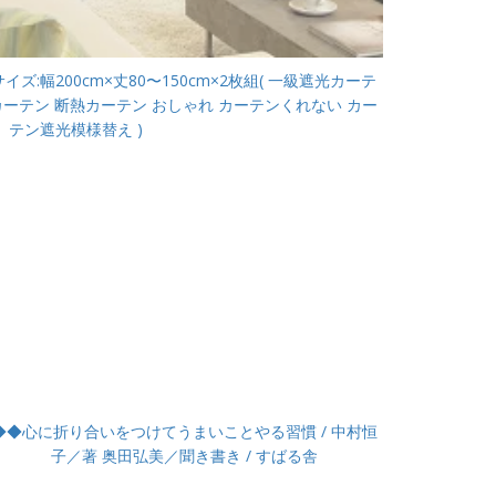
ズ:幅200cm×丈80〜150cm×2枚組( 一級遮光カーテ
炎カーテン 断熱カーテン おしゃれ カーテンくれない カー
テン遮光模様替え )
◆◆心に折り合いをつけてうまいことやる習慣 / 中村恒
子／著 奥田弘美／聞き書き / すばる舎