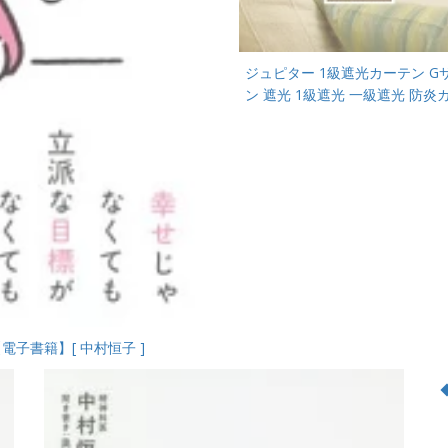
ジュピター 1級遮光カーテン Gサイ
ン 遮光 1級遮光 一級遮光 防
子書籍】[ 中村恒子 ]