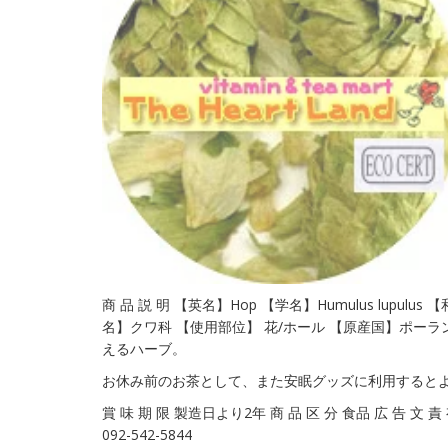
商 品 説 明 【英名】Hop 【学名】Humulus lupul
名】クワ科 【使用部位】 花/ホール 【原産国】ポーラ
えるハーブ。
お休み前のお茶として、また安眠グッズに利用すると
賞 味 期 限 製造日より2年 商 品 区 分 食品 広 告 文 
092-542-5844