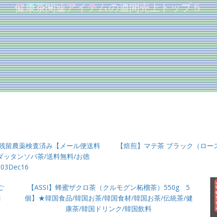
健康茶関連アイテムの週間売上トップ５
g残留農薬検査済み【メール便送料
【焙煎】マテ茶 ブラック（ロース
ダッタンソバ茶/送料無料/お徳
03Dec16
ご
【ASSI】蜂蜜ザクロ茶（クルモグン柘榴茶）550g 5
海
個】★韓国食品/韓国お茶/韓国食材/韓国お茶/伝統茶/健
康茶/韓国ドリンク/韓国飲料