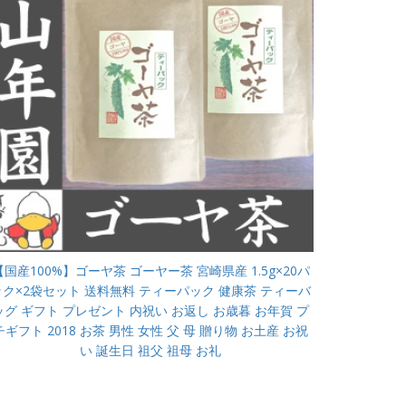
【国産100%】ゴーヤ茶 ゴーヤー茶 宮崎県産 1.5g×20パ
ック×2袋セット 送料無料 ティーパック 健康茶 ティーバ
ッグ ギフト プレゼント 内祝い お返し お歳暮 お年賀 プ
チギフト 2018 お茶 男性 女性 父 母 贈り物 お土産 お祝
い 誕生日 祖父 祖母 お礼