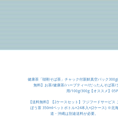
健康茶「韃靼そば茶」チャック付新鮮真空パック300
無料】お茶/健康茶/ハーブティー/だったんそば茶/
用/100g/300g【オススメ】05P
【送料無料】【2ケースセット】フジフードサービス 
ぼう茶 350mlペットボトル×24本入×(2ケース) ※北
道・沖縄は別途送料が必要。