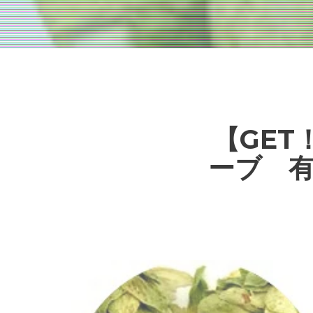
【GE
ーブ 有