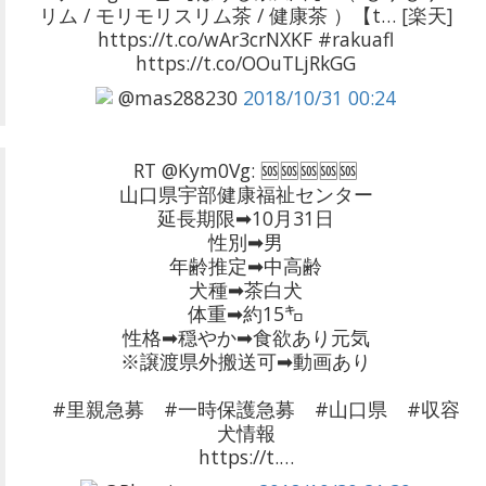
リム / モリモリスリム茶 / 健康茶 ）【t… [楽天]
https://t.co/wAr3crNXKF #rakuafl
https://t.co/OOuTLjRkGG
@mas288230
2018/10/31 00:24
RT @Kym0Vg: 🆘🆘🆘🆘🆘
山口県宇部健康福祉センター
延長期限➡10月31日
性別➡男
年齢推定➡中高齢
犬種➡茶白犬
体重➡約15㌔
性格➡穏やか➡食欲あり元気
※譲渡県外搬送可➡動画あり
#里親急募 #一時保護急募 #山口県 #収容
犬情報
https://t.…