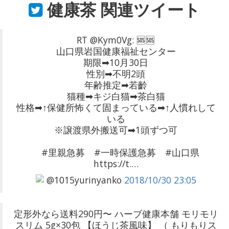
健康茶
関連ツイート
RT @Kym0Vg: 🆘🆘
山口県岩国健康福祉センター
期限➡10月30日
性別➡不明2頭
年齢推定➡若齡
猫種➡キジ白猫➡茶白猫
性格➡↑保健所怖くて固まっている➡↑人慣れして
いる
※譲渡県外搬送可➡1頭ずつ可
#里親急募 #一時保護急募 #山口県
https://t.…
@1015yurinyanko
2018/10/30 23:05
定形外なら送料290円〜 ハーブ健康本舗 モリモリ
スリム 5g×30包 【ほうじ茶風味】 （ もりもりス