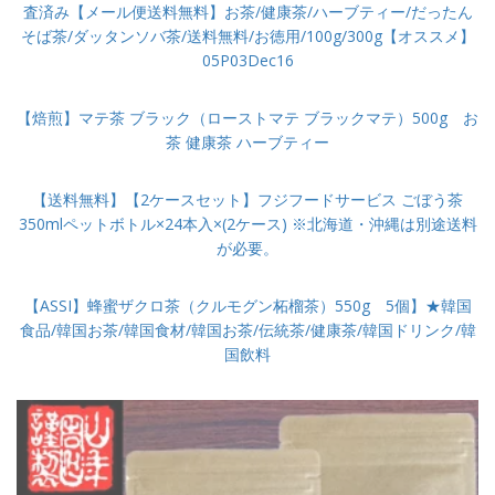
査済み【メール便送料無料】お茶/健康茶/ハーブティー/だったん
そば茶/ダッタンソバ茶/送料無料/お徳用/100g/300g【オススメ】
05P03Dec16
【焙煎】マテ茶 ブラック（ローストマテ ブラックマテ）500g お
茶 健康茶 ハーブティー
【送料無料】【2ケースセット】フジフードサービス ごぼう茶
350mlペットボトル×24本入×(2ケース) ※北海道・沖縄は別途送料
が必要。
【ASSI】蜂蜜ザクロ茶（クルモグン柘榴茶）550g 5個】★韓国
食品/韓国お茶/韓国食材/韓国お茶/伝統茶/健康茶/韓国ドリンク/韓
国飲料