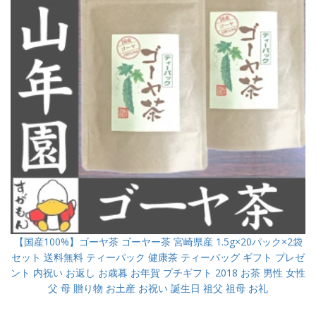
【国産100%】ゴーヤ茶 ゴーヤー茶 宮崎県産 1.5g×20パック×2袋
セット 送料無料 ティーパック 健康茶 ティーバッグ ギフト プレゼ
ント 内祝い お返し お歳暮 お年賀 プチギフト 2018 お茶 男性 女性
父 母 贈り物 お土産 お祝い 誕生日 祖父 祖母 お礼