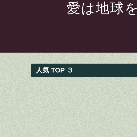
愛は地球を
人気 TOP ３