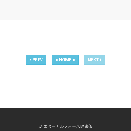
PREV
● HOME ●
NEXT
© エターナルフォース健康茶