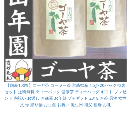
【国産100%】ゴーヤ茶 ゴーヤー茶 宮崎県産 1.5g×20パック×2袋
セット 送料無料 ティーパック 健康茶 ティーバッグ ギフト プレゼ
ント 内祝い お返し お歳暮 お年賀 プチギフト 2018 お茶 男性 女性
父 母 贈り物 お土産 お祝い 誕生日 祖父 祖母 お礼