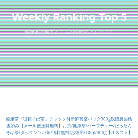
Weekly Ranking Top 5
健康茶関連アイテムの週間売上トップ５
健康茶「韃靼そば茶」チャック付新鮮真空パック300g残留農薬検
査済み【メール便送料無料】お茶/健康茶/ハーブティー/だったん
そば茶/ダッタンソバ茶/送料無料/お徳用/100g/300g【オススメ】