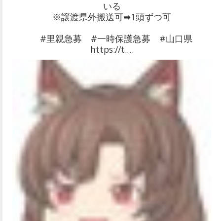
いる
※譲渡県外搬送可➡1頭ずつ可
#里親急募 #一時保護急募 #山口県
https://t.…