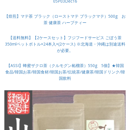
05P03Dec16
【焙煎】マテ茶 ブラック（ローストマテ ブラックマテ）500g お
茶 健康茶 ハーブティー
【送料無料】【2ケースセット】フジフードサービス ごぼう茶
350mlペットボトル×24本入×(2ケース) ※北海道・沖縄は別途送料
が必要。
【ASSI】蜂蜜ザクロ茶（クルモグン柘榴茶）550g 5個】★韓国
食品/韓国お茶/韓国食材/韓国お茶/伝統茶/健康茶/韓国ドリンク/韓
国飲料