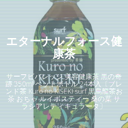
エターナルフォース健
康茶
サーフビバレッジ 美容健康茶 黒の奇
跡 350ml ペットボトル 24本入〔ブレ
ンド茶 Kuro no KISEKI surf 黒烏龍茶お
茶 おちゃ ルイボスティー 桑の葉 サ
ラシアレティキュラータ〕