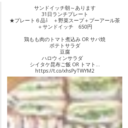
サンドイッチ朝～あります
31日ランチプレート
★プレート６品⇩ ＋野菜スープ＋プーアール茶
＋サンドイッチ 650円
鶏もも肉のトマト煮込み OR サバ焼
ポテトサラダ
豆腐
ハロウィンサラダ
シイタケ昆布ご飯 OR トマト…
https://t.co/xhsPyTWYM2