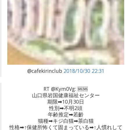
@cafekirinclub
2018/10/30 22:31
RT @Kym0Vg: 🆘🆘
山口県岩国健康福祉センター
期限➡10月30日
性別➡不明2頭
年齢推定➡若齡
猫種➡キジ白猫➡茶白猫
性格➡↑保健所怖くて固まっている➡↑人慣れして