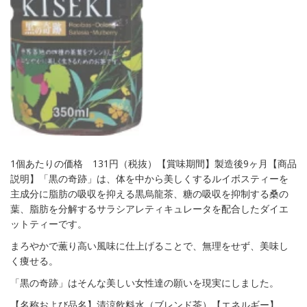
1個あたりの価格 131円（税抜）【賞味期間】製造後9ヶ月【商品
説明】「黒の奇跡」は、体を中から美しくするルイボスティーを
主成分に脂肪の吸収を抑える黒烏龍茶、糖の吸収を抑制する桑の
葉、脂肪を分解するサラシアレティキュレータを配合したダイエ
ットティーです。
まろやかで薫り高い風味に仕上げることで、無理をせず、美味し
く痩せる。
「黒の奇跡」はそんな美しい女性達の願いを現実にしました。
【名称および品名】清涼飲料水（ブレンド茶）【エネルギー】