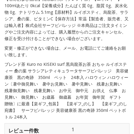
100mlあたり 0kcal【栄養成分】たんぱく質 0g、脂質 0g、炭水化
物 0g、ナトリウム 5.1mg【原材料】ルイボスティ、烏龍茶、サラ
シア、桑の葉、ビタミンC【保存方法】常温【製造者、販売者、又
は輸入者】株式会社サーフビバレッジ ※本商品はご注文タイミン
グやご注文内容によっては、購入履歴からのご注文キャンセル、
修正を受け付けることができない場合がございます。
変更・修正ができない場合は、メール、お電話にてご連絡をお願
い致します。
ブレンド茶 Kuro no KISEKI surf 黒烏龍茶お茶 おちゃ ルイボステ
ィー 桑の葉 サラシアレティキュラータサーフビバレッジ 美容健
康茶 黒の奇跡 350ml ペット 24本入 ハロウィン ハロウィー
ン〔暑中御見舞い 暑中お見舞い 暑中見舞い 残暑お見舞い
残暑御見舞い 残暑見舞い お中元 御中元 お供え 仏事 お
見舞い 御見舞い お歳暮 御歳暮 お年賀 御年賀 ギフト
贈物〕に最適【楽ギフ_包装】 【楽ギフ_のし】 【楽ギフ_のし
宛書】 サーフビバレッジ 美容健康茶 黒の奇跡 350ml ペットボ
トル 24本入
1
レビュー件数