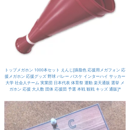
トップメガホン 1000本セット えんじ[臙脂色 応援用メガフォン 応
援メガホン 応援グッズ 野球 バレー バスケ インターハイ サッカー
大学 社会人チーム 実業団 日本代表 体育祭 運動 楽天通販 選挙 メ
ガホン 応援 大人数 団体 応援団 予選 本戦 観戦 キッズ 通販]*