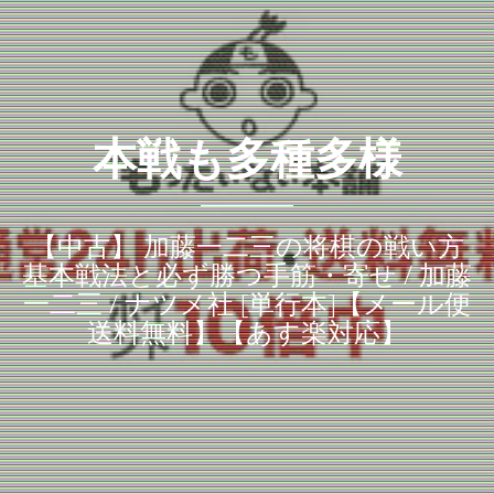
本戦も多種多様
【中古】 加藤一二三の将棋の戦い方
基本戦法と必ず勝つ手筋・寄せ / 加藤
一二三 / ナツメ社 [単行本]【メール便
送料無料】【あす楽対応】