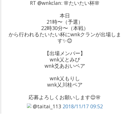
RT @wnkclan: 🌸たいたい杯🌸
本日
21時〜（予選）
22時30分〜（本戦）
から行われるたいたい杯にwnkクランが出場しま
す✨😊
【出場メンバー】
wnk乂とみぴ
wnk爻あおいペア
wnk乂もりし
wnk乂川桂ペア
応募よろしくお願いします😌🌸
@taitai_113
2018/11/17 09:52