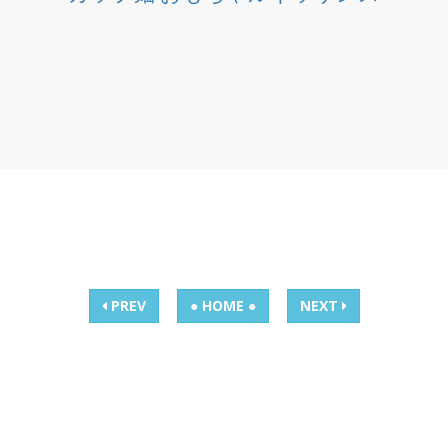
PREV
● HOME ●
NEXT