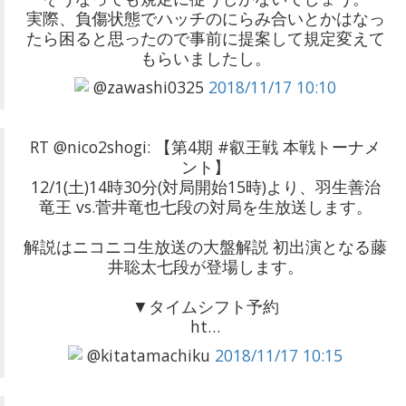
実際、負傷状態でハッチのにらみ合いとかはなっ
たら困ると思ったので事前に提案して規定変えて
もらいましたし。
@zawashi0325
2018/11/17 10:10
RT @nico2shogi: 【第4期 #叡王戦 本戦トーナメ
ント】
12/1(土)14時30分(対局開始15時)より、羽生善治
竜王 vs.菅井竜也七段の対局を生放送します。
解説はニコニコ生放送の大盤解説 初出演となる藤
井聡太七段が登場します。
▼タイムシフト予約
ht…
@kitatamachiku
2018/11/17 10:15