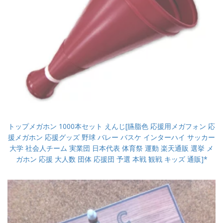
トップメガホン 1000本セット えんじ[臙脂色 応援用メガフォン 応
援メガホン 応援グッズ 野球 バレー バスケ インターハイ サッカー
大学 社会人チーム 実業団 日本代表 体育祭 運動 楽天通販 選挙 メ
ガホン 応援 大人数 団体 応援団 予選 本戦 観戦 キッズ 通販]*