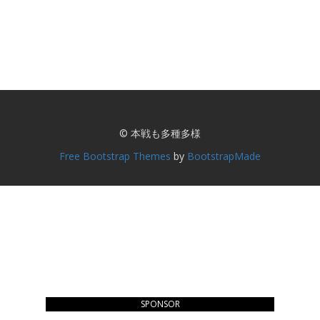
© 本戦も多種多様
Free Bootstrap Themes
by
BootstrapMade
SPONSOR