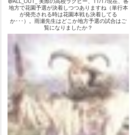
@ALL_OUT_ 実際の高校ラグビー、11/17現在、各
地方で花園予選が決着しつつありますね（単行本
が発売される時は花園本戦も決着してる
か･･･）。雨瀬先生はどこか地方予選の試合はご
覧になりましたか？