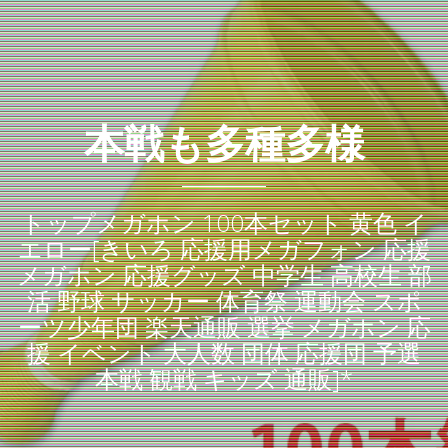
本戦も多種多様
トップメガホン 100本セット 黄色 イ
エロー[きいろ 応援用メガフォン 応援
メガホン 応援グッズ 中学生 高校生 部
活 野球 サッカー 体育祭 運動会 スポ
ーツ少年団 楽天通販 選挙 メガホン 応
援 イベント 大人数 団体 応援団 予選
本戦 観戦 キッズ 通販]*