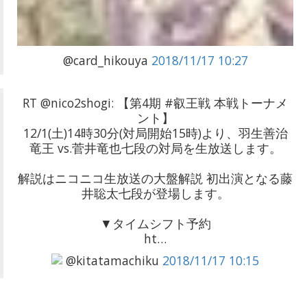
@card_hikouya
2018/11/17 10:27
RT @nico2shogi: 【第4期 #叡王戦 本戦トーナメ
ント】
12/1(土)14時30分(対局開始15時)より、羽生善治
竜王 vs.菅井竜也七段の対局を生放送します。
解説はニコニコ生放送の大盤解説 初出演となる藤
井聡太七段が登場します。
▼タイムシフト予約
ht…
@kitatamachiku
2018/11/17 10:15