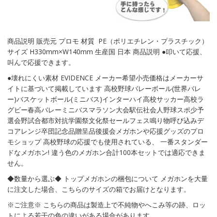
商品説明 販売元 プロモ 材質 PE（ポリエチレン・プラスチック）
サイズ H330mm×W140mm 生産国 日本 商品説明 ●叩いて応援、
叫んで応援できます。
●壊れにくい素材 EVIDENCE メーカー希望小売価格はメーカーサ
イトに基づいて掲載しています 高校野球バレーボール(世界バレ
ー)バスケットボール(ミニバス)インターハイ高校サッカー高校ラ
グビー春高バレーミニバスマラソン大会駅伝社会人野球スポ少予
選会野試合都市対抗学園祭文化祭セールフェス鳴り物呼び込みデ
コアレンジ卒団記念品贈呈品後援会メガホンや応援グッズのプロ
モショップ 高校野球の応援でも使用されている、 一番スタンダー
ドなメガホン! 違う色のメガホン合計100本セットでは適応できま
せん。
◆数量から選ぶ◆ トップメガホンの梱包について メガホンを大量
に注文した場合、こちらのサイズの箱でお届けとなります。
※ご注意※ こちらの商品は製造上で不純物やへこみ等の跡、ロッ
トによる若干の色の違いがある場合があります。