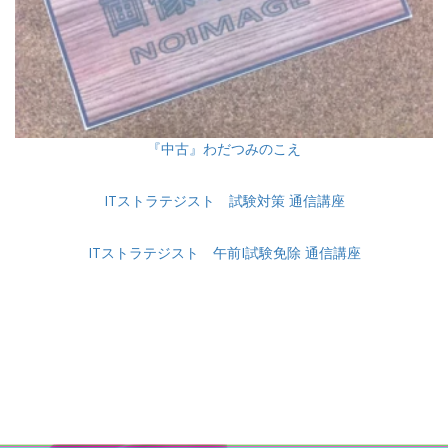
『中古』わだつみのこえ
ITストラテジスト 試験対策 通信講座
ITストラテジスト 午前I試験免除 通信講座