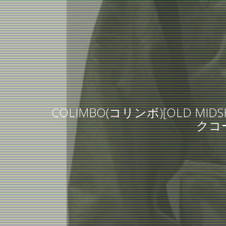
COLIMBO(コリンボ)[OLD MIDS
クコ