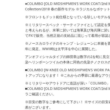
●COLIMBO [OLD MIDSHIPMEN'S WORK COAT/2nd Mari
Collection/2018 春の新作モデル ※ラジカルなポ
※フロントもドット釦仕様となっている珍しいモデル
※ミリタリースペック・サーティファイとして認定を
と考えられるが、米軍に於いては海軍及び海兵隊に於いても「R
てPXで販売、当然正規の支給品に混じって着用が容認
※ノースカロライナのキャンプ・レジューンに本拠を置く
年に発足、WWII時は太平洋を中心に展開した。
アンオフィシャルタイプの師団章は数字の2を蛇に見立
染ヘリンボーンツイルの本体に同色の先染チノクロス
■COLIMBO [W-KNEE OLD MIDSHIPMEN'S WORK 
トアップになります！ ※これからの季節に最適なアウ
※ミリタリーやアウトドアに造詣が深い「COLIMBO
■COLIMBO [OLD MIDSHIPMEN'S WORK COAT/2nd
ラご確認ください。
※目安の数字をご参考にして下さい！ ※サイズの目安
差がございます。