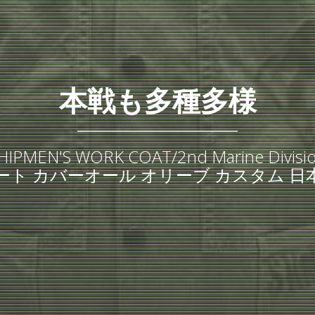
本戦も多種多様
HIPMEN'S WORK COAT/2nd Marine
ート カバーオール オリーブ カスタム 日