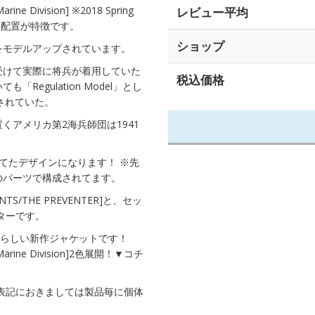
ne Division] ※2018 Spring
レビュー平均
ケット配置が特徴です。
ショップ
をモデルアップされています。
受けて実際に将兵が着用していた
税込価格
egulation Model」とし
されていた。
アメリカ第2海兵師団は1941
てたデザインになります！ ※先
のパーツで構成されてます。
PANTS/THE PREVENTER]と、セッ
ターです。
」らしい新作ジャケットです！
 Marine Division]2色展開！▼コチ
表記におきましては製品毎に個体