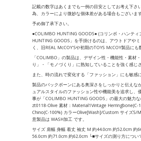
記載の数字はあくまでも一例の目安としてお考え下さい
為、カラーにより微妙な個体差がある場合もございま
予め御了承下さい。
●COLIMBO HUNTING GOODS● (コリンボ・ハンティ
HUNTING GOODS」を手掛けるのは、アウトドアやミ
く、旧REAL McCOY'Sや初期のTOYS McCOY製品
「COLIMBO」の製品は、デザイン性・機能性・素材
り」・「モノづくり」に熟知していることを強く感じ
また、時の流れで変化する「ファッション」にも敏感
製品のバックボーンにある奥深さをしっかりと伝えな
ュアルスタイルのファッション性や機能美を追求し、
事が「COLIMBO HUNTING GOODS」の最大の魅力な
zt0118-Olive 素材：Material1Vintage Herringbone(C
Chino(C-100%) カラーOlive[Wash]/Custom サイズS/M
意製品は WASH加工 です。
サイズ 肩幅 身幅 着丈 袖丈 M 約44.0cm 約52.0cm 約66.
56.0cm 約71.0cm 約62.0cm └■サイズの測り方