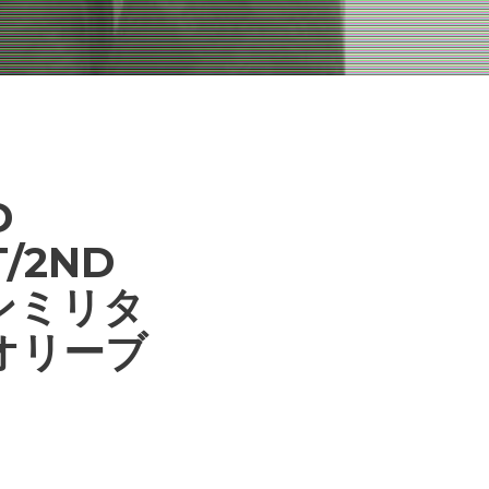
D
T/2ND
ーンミリタ
オリーブ