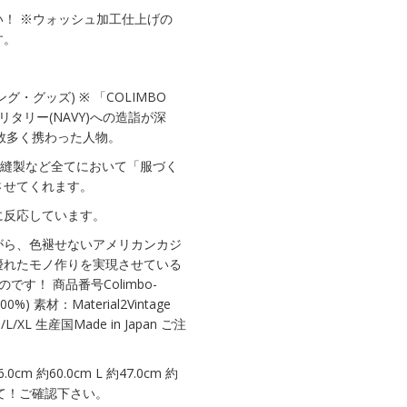
！ ※ウォッシュ加工仕上げの
す。
ング・グッズ) ※ 「COLIMBO
リタリー(NAVY)への造詣が深
にも数多く携わった人物。
・縫製など全てにおいて「服づく
させてくれます。
に反応しています。
がら、色褪せないアメリカンカジ
優れたモノ作りを実現させている
のです！ 商品番号Colimbo-
-100%) 素材：Material2Vintage
/L/XL 生産国Made in Japan ご注
0cm 約60.0cm L 約47.0cm 約
について！ご確認下さい。