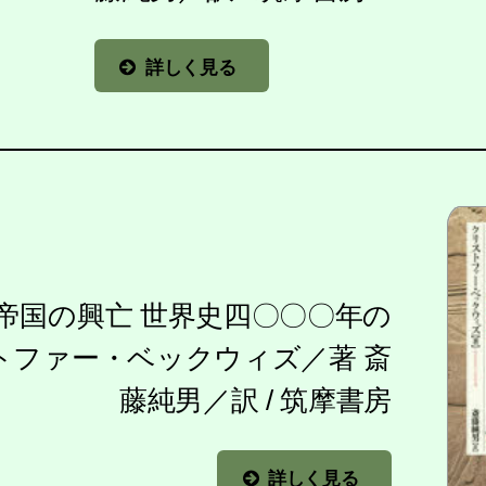
詳しく見る
帝国の興亡 世界史四〇〇〇年の
ストファー・ベックウィズ／著 斎
藤純男／訳 / 筑摩書房
詳しく見る