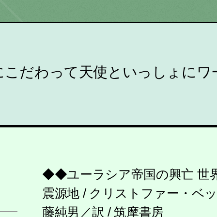
にこだわって天使といっしょにワ
◆◆ユーラシア帝国の興亡 世
震源地 / クリストファー・ベ
藤純男／訳 / 筑摩書房