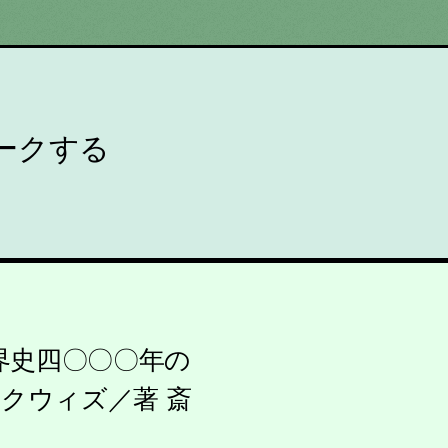
ークする
界史四〇〇〇年の
ックウィズ／著 斎