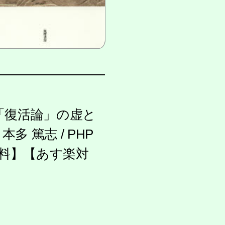
「復活論」の虚と
多 篤志 / PHP
無料】【あす楽対