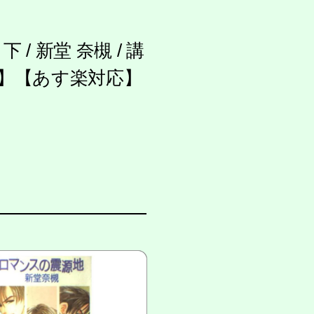
/ 新堂 奈槻 / 講
料】【あす楽対応】