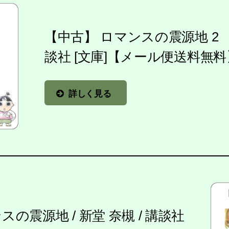
【中古】 ロマンスの震源地 2 下 
談社 [文庫]【メール便送料無
詳しく見る
の震源地 / 新堂 奈槻 / 講談社