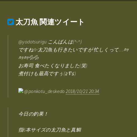
太刀魚
関連ツイート
@yodotsurigu こんばんは(^-^)
ですね✨太刀魚も行きたいですが 忙しくって…ﾊｯ
ﾊｯﾊｯ💦💦
お寿司 食べたくなりました(笑)
煮付けも最高ですぅ(≧∇≦)
@ponkotu_deskedo
2018/10/21 20:34
今日の釣果！
指6本サイズの太刀魚と真鯛