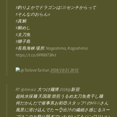
#釣りよかでドラゴンは120センチからって
#そんなのおらんw
#真鯛
#鯛めし
#太刀魚
#獅子島
#長島海峡 場所: Nagashima, Kagoshima
https://t.co/0PA9X73Xvt
@TailoveTurituri
2018/10/21 20:51
RT @timaiz: 大つけ麺博 2018@新宿
超純水採麺 天国屋:焙煎うるめ太刀魚煮干し麺
何だかんだで催事系お初😍スタッフTのMR-IIさん
風景に溶け込んでた〜👌出汁の繊細さ感じるスー
プはこのお祭り騒ぎでいただいてもジンワリいい