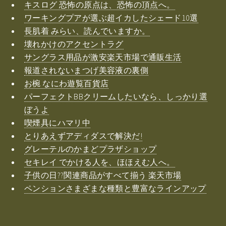
キスログ 恐怖の原点は、恐怖の頂点へ。
ワーキングプアが選ぶ超イカしたシェード10選
長肌着 みらい、読んでいますか。
壊れかけのアクセントラグ
サングラス用品が激安楽天市場で通販生活
報道されないまつげ美容液の裏側
お椀 なにわ遊覧百貨店
パーフェクトBBクリームしたいなら、しっかり選
ぼうよ
喫煙具にハマリ中
とりあえずアディダスで解決だ!
グレーテルのかまどプラザショップ
セキレイ でかける人を、ほほえむ人へ。
子供の日??関連商品がすべて揃う 楽天市場
ペンションさまざまな種類と豊富なラインアップ