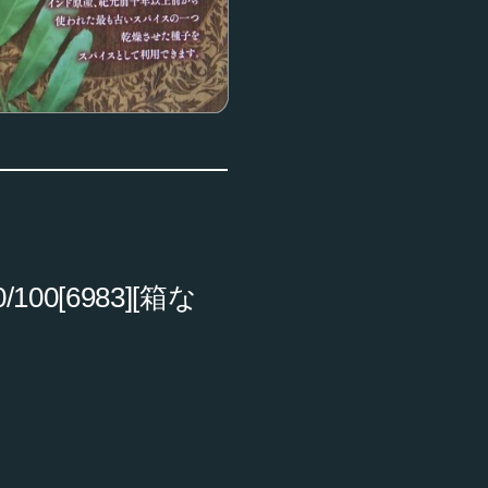
0[6983][箱な