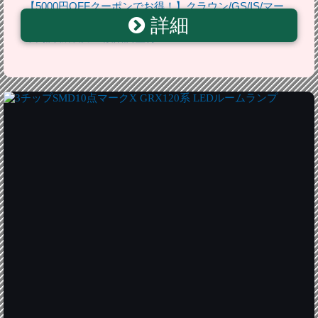
【5000円OFFクーポンでお得！】クラウン/GS/IS/マー
詳細
クX 車高調 Walzer ヴァルツァー フルタップ全長調整式
車高調 減衰力15段階調整付