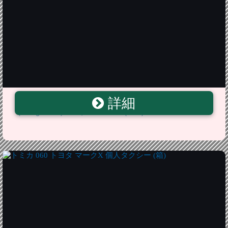
詳細
KYB(カヤバ) ショックアブソーバー セット[1台分]
(Extage SET) マークX GRX121(AVS) E-E91769177