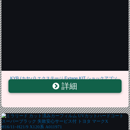
KYB (カヤバ) エクステージ Extage KIT ショックアブソ
詳細
ーバー&スプリングキット 1台分 マークX(M/C後)
GRX130/133 EKIT-GRX130MC