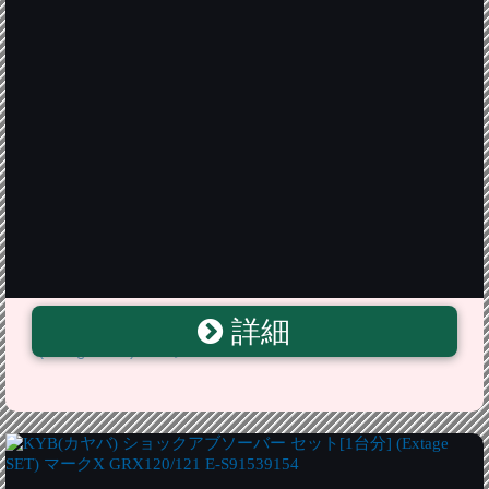
詳細
KYB(カヤバ) ショックアブソーバー セット[1台分]
(Extage SET) マークX GRX130 M/C E-S91789179