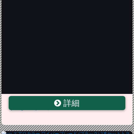
詳細
KYB(カヤバ) ショックアブソーバー セット[1台分]
(Extage SET) マークX GRX120/121 E-S91539154