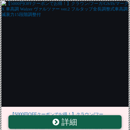
【5000円OFFクーポンでお得！】クラウン/フー
詳細
ガ/GS/IS/マークX 車高調 Walzer ヴァルツァー ver.2 フ
ルタップ全長調整式車高調 減衰力15段階調整付