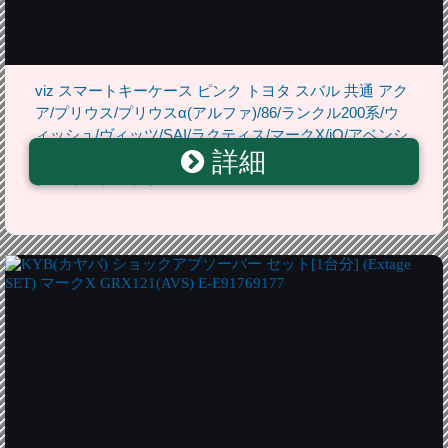
viz スマートキーケース ピンク トヨタ スバル 共通 アク
ア/プリウス/プリウスα(アルファ)/86/ランクル200系/ウ
ィッシュ/ヴィッツ/SAI/ラクティス/マークX/iQ/アベンシ
詳細
ス/カローラ/フィールダー/アクシオ/スバルXV/フォレス
ター/インプレッサ VIZ-SKC-T02PIN