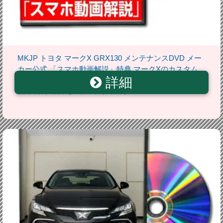
MKJP トヨタ マークX GRX130 メンテナンスDVD メー
カー公式 「スマホ動画解説」特典 マークXのカスタム
詳細
に！( カスタマイズ ドレスアップ 修理 交換 自作 改造 解
説 取付け 取外し 方法 手順 作業)