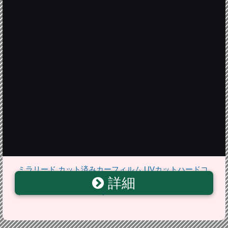
ミラリード カット済みカーフィルム UVカットハードコ
詳細
ート スーパーブラック 失敗安心サービス付 トヨタ マー
クX H16/11~H21/9 X120系 A011971