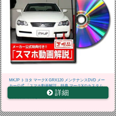
MKJP トヨタ マークX GRX120 メンテナンスDVD メー
カー公式 「スマホ動画解説」特典 マークXのカスタム
詳細
に！( カスタマイズ ドレスアップ 修理 交換 自作 改造 解
説 取付け 取外し 方法 手順 作業)