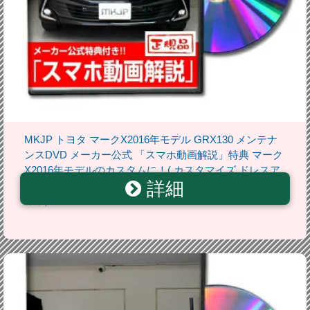
MKJP トヨタ マークX2016年モデル GRX130 メンテナ
ンスDVD メーカー公式 「スマホ動画解説」特典 マーク
X2016年モデルのカスタムに！( カスタマイズ ドレスア
詳細
ップ 修理 交換 自作 改造 解説 取付け 取外し 方法 手順
作業)