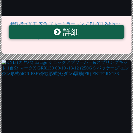
特殊撥水加工 広角 ブルーミラーレンズ BL-011 2枚セッ
詳細
トプリウスα/20ウィッシュ/130系マークX/ラクティス/パ
ッソ/カムリ/IQ後期 BL-011