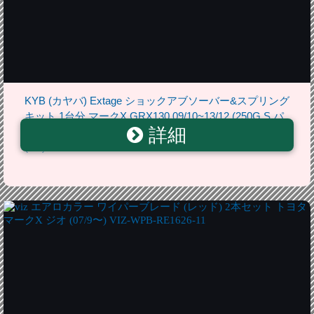
KYB (カヤバ) Extage ショックアブソーバー&スプリング
キット 1台分 マークX GRX130 09/10~13/12 (250G S パ
詳細
ッケージ)エンジン形式(4GR-FSE)外観形式(セダン)駆動
(FR) EKITGRX133