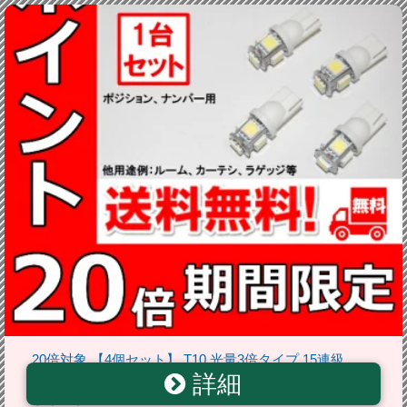
20倍対象 【4個セット】 T10 光量3倍タイプ 15連級
詳細
SMD ホワイト マークX GRX120 前期後期対応 セール
ポイント