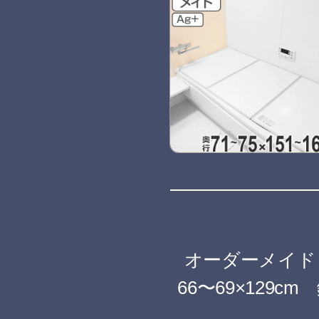
オーダーメイ
66〜69×129