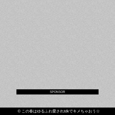
SPONSOR
©
この春はゆるふわ愛されtdkでキメちゃおう☆