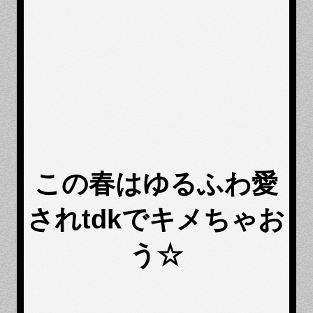
この春はゆるふわ愛
されtdkでキメちゃお
う☆