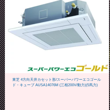
東芝 4方向天井カセット形/スーパーパワーエコゴール
ド・キューブ AUSA14076M (三相200V/動力)(5馬力)