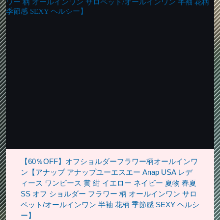
【60％OFF】オフショルダーフラワー柄オールインワ
ン【アナップ アナップユーエスエー Anap USA レデ
ィース ワンピース 黄 紺 イエロー ネイビー 夏物 春夏
SS オフ ショルダー フラワー 柄 オールインワン サロ
ペット/オールインワン 半袖 花柄 季節感 SEXY ヘルシ
ー】