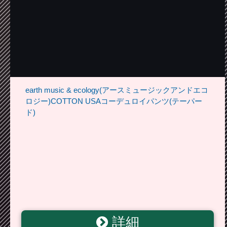
earth music & ecology(アースミュージックアンドエコ
ロジー)COTTON USAコーデュロイパンツ(テーパー
ド)
詳細