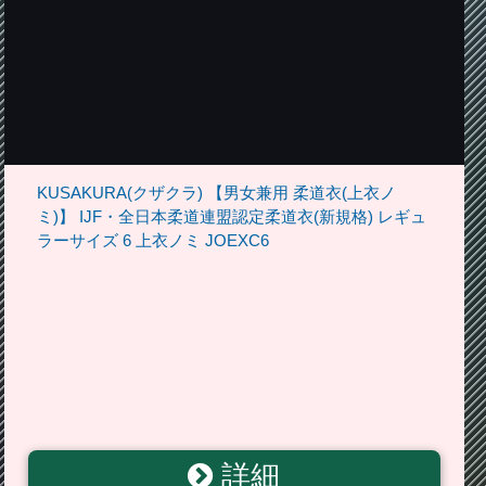
KUSAKURA(クザクラ) 【男女兼用 柔道衣(上衣ノ
ミ)】 IJF・全日本柔道連盟認定柔道衣(新規格) レギュ
ラーサイズ 6 上衣ノミ JOEXC6
詳細