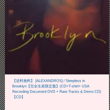
【送料無料】 [ALEXANDROS] / Sleepless in
Brooklyn【完全生産限定盤】(CD+T-shirt+ USA
Recording Document DVD + Rare Tracks & Demo CD)
【CD】