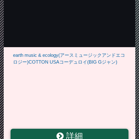
earth music & ecology(アースミュージックアンドエコ
ロジー)COTTON USAコーデュロイ(BIG Gジャン)
詳細