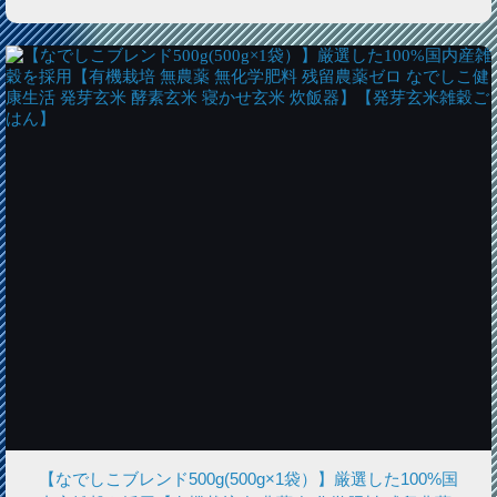
【なでしこブレンド500g(500g×1袋）】厳選した100%国