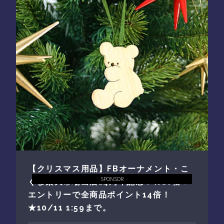
【クリスマス用品】FBオーナメント・こ
SPONSOR
ぐま楽天市場出店14周年記念！★10倍＋
エントリーで全商品ポイント14倍！
★10/11 1:59まで。