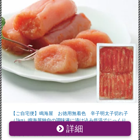
【ご自宅便】鳴海屋 お徳用無着色 辛子明太子切れ子
（1kg）鳴海屋独自の調味液に漬け込み低温でじっくり
詳細
熟成しました1345792【産直】【代引き不可】【冷凍】
【北海道・沖縄・離島不可】