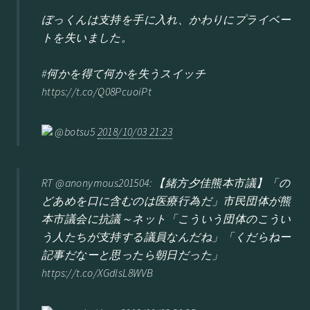
ぼっくんは支持を手に入れ、かわりにプライベー
トを失いました。
#何かを得て何かを失うスイッチ
https://t.co/Q08PcuoiPt
@botsu5
2018/10/03 21:23
RT @anonymous201504: 【緒方夕佳熊本市議】「の
どあめを口に含むのは医療行為だ」市民団体が熊
本市議会に抗議～ネット「こういう団体のこうい
う人たちが支持する議員なんだね」「くだらねー
記事だなーと思ったら朝日だった」
https://t.co/XGdlsL8WVB