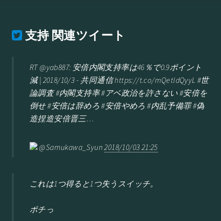
支持
関連ツイート
RT @yab887: 安倍内閣支持率は46％で0.9ポイント
減 | 2018/10/3 - 共同通信 https://t.co/mQetldQyyL #世
論調査 #内閣支持率 #アベ政治を許さない #安倍を
倒せ #安倍は辞めろ #安倍やめろ #内乱予備罪 #偽
造捏造安倍晋三…
@Samukawa_Syun
2018/10/03 21:25
これは1つ得ると1つ失うスイッチ。
ポチっ