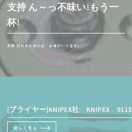
支持 ん～っ不味い!もう一
杯!
支持 別れるときには、お金がいります。
[プライヤー]KNIPEX社 KNIPEX 91
詳しく見る