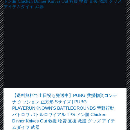
【送料無料で土日祝も発送中】PUBG 救援物資コンテ
ナ クッション 正方形 Sサイズ | PUBG
PLAYERUNKNOWN'S BATTLEGROUNDS 荒野行動
バトロワ バトルロワイアル TPS ドン勝 Chicken
Dinner Knives Out 救援 物資 支援 救護 グッズ アイテ
ムダイヤ 武器