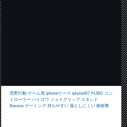
荒野行動 ゲーム用 iphoneケース iphone8/7 PUBG コン
トローラー バトロワ ジョイグリップ スタンド
Baseus ゲーミング 持ちやすい 落としにくい 耐衝撃