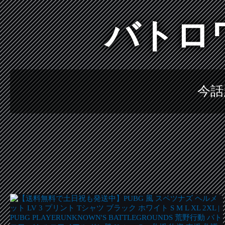
バトロ
今話