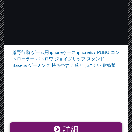
荒野行動 ゲーム用 iphoneケース iphone8/7 PUBG コン
トローラー バトロワ ジョイグリップ スタンド
Baseus ゲーミング 持ちやすい 落としにくい 耐衝撃
詳細