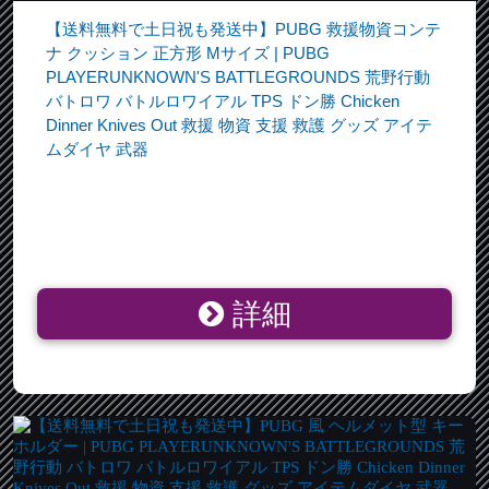
【送料無料で土日祝も発送中】PUBG 救援物資コンテ
ナ クッション 正方形 Mサイズ | PUBG
PLAYERUNKNOWN'S BATTLEGROUNDS 荒野行動
バトロワ バトルロワイアル TPS ドン勝 Chicken
Dinner Knives Out 救援 物資 支援 救護 グッズ アイテ
ムダイヤ 武器
詳細