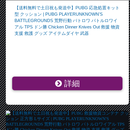
【送料無料で土日祝も発送中】PUBG 応急処置キット
型 クッション | PUBG PLAYERUNKNOWN'S
BATTLEGROUNDS 荒野行動 バトロワ バトルロワイ
アル TPS ドン勝 Chicken Dinner Knives Out 救援 物資
支援 救護 グッズ アイテムダイヤ 武器
詳細