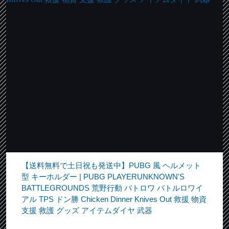
【送料無料で土日祝も発送中】PUBG 風 ヘルメット
型 キーホルダー | PUBG PLAYERUNKNOWN'S
BATTLEGROUNDS 荒野行動 バトロワ バトルロワイ
アル TPS ドン勝 Chicken Dinner Knives Out 救援 物資
支援 救護 グッズ アイテムダイヤ 武器