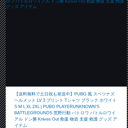
【送料無料で土日祝も発送中】PUBG 風 スペツナズ
ヘルメット LV 3 プリント Tシャツ ブラック ホワイト
S M L XL 2XL | PUBG PLAYERUNKNOWN'S
BATTLEGROUNDS 荒野行動 バトロワ バトルロワイ
アル ドン勝 Knives Out 救援 物資 支援 救護 グッズ ア
イテム