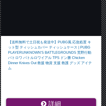
【送料無料で土日祝も発送中】PUBG風 応急処置 キ
ット型 ティッシュカバー ティッシュケース | PUBG
PLAYERUNKNOWN'S BATTLEGROUNDS 荒野行動
バトロワ バトルロワイアル TPS ドン勝 Chicken
Dinner Knives Out 救援 物資 支援 救護 グッズ アイテ
ム
詳細