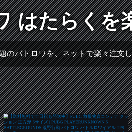
ワ はたらくを
題のバトロワを、ネットで楽々注文