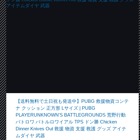
【送料無料で土日祝も発送中】PUBG 救援物資コンテ
ナ クッション 正方形 Lサイズ | PUBG
PLAYERUNKNOWN'S BATTLEGROUNDS 荒野行動
バトロワ バトルロワイアル TPS ドン勝 Chicken
Dinner Knives Out 救援 物資 支援 救護 グッズ アイテ
ムダイヤ 武器