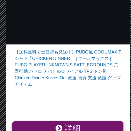
【送料無料で土日祝も発送中】PUBG風 COOL MAX T
シャツ「CHICKEN DINNER」 | クールマックス |
PUBG PLAYERUNKNOWN'S BATTLEGROUNDS 荒
野行動 バトロワ バトルロワイアル TPS ドン勝
Chicken Dinner Knives Out 救援 物資 支援 救護 グッズ
アイテム
詳細