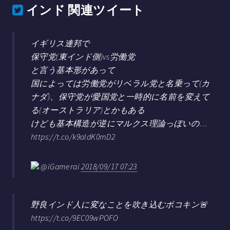
インド
関連ツイート
イギリス連邦で
保守党(東インド側)vs労働党
と言う基本形があって
国によっては労働党がリベラル党と名乗って(カ
ナダ)、保守党が愛国党と一時的に名前を変えて
る(オーストラリア)とかもある
けども基本構造が逆にマルクス理論っぽいの…
https://t.co/k9aIdK0mD2
@iGamerai
2018/09/17 07:23
野良インド人に変なことを吹き込むボコキン🚨
https://t.co/9EC09wPOFO