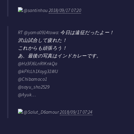
@santinhou
2018/09/17 07:20
RT @yama0914towa: 今日は遠征だったよー！
沢山試合して疲れた！
これからも頑張ろう！
あ、最後の写真はインドカレーです。
@Hz3FJ6LnRIKnkQa
@kFYcLh1Xoyg31WU
@Chibamoco1
@sayu_sho2529
@Ayuk…
@Salut_D6amour
2018/09/17 07:24