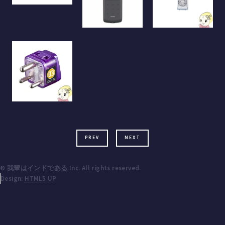
PREV
NEXT
©
我輩はインドである
Inc. All rights reserved.
Design:
HTML5 UP