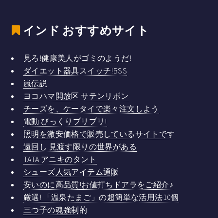
インド
おすすめサイト
見ろ!健康美人がゴミのようだ!
ダイエット器具スイッチ!BSS
嵐伝説
ヨコハマ開放区 サテンリボン
チーズを、ケータイで楽々注文しよう
電動 びっくりプリプリ!
照明を激安価格で販売しているサイトです
遠回し 見渡す限りの世界がある
TATA アニキのタント
シューズ人気アイテム通販
安いのに高品質!お値打ちドアラをご紹介♪
厳選! 「温泉たまご」の超簡単な活用法10個
三つ子の魂強制的