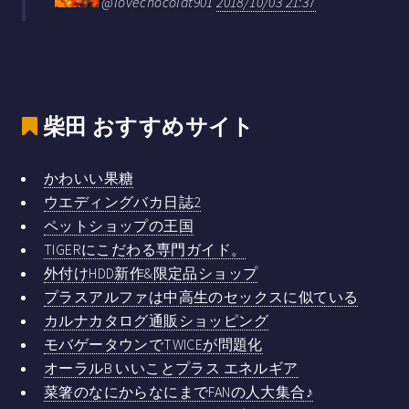
@lovechocolat901
2018/10/03 21:37
柴田
おすすめサイト
かわいい果糖
ウエディングバカ日誌2
ペットショップの王国
TIGERにこだわる専門ガイド。
外付けHDD新作&限定品ショップ
プラスアルファは中高生のセックスに似ている
カルナカタログ通販ショッピング
モバゲータウンでTWICEが問題化
オーラルB いいことプラス エネルギア
菜箸のなにからなにまでFANの人大集合♪