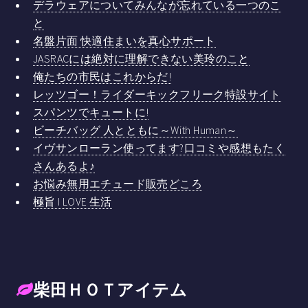
デラウェアについてみんなが忘れている一つのこ
と
名盤片面 快適住まいを真心サポート
JASRACには絶対に理解できない美玲のこと
俺たちの市民はこれからだ!
レッツゴー！ライダーキックフリーク特設サイト
スパンツでキュートに!
ビーチバッグ 人とともに～With Human～
イヴサンローラン使ってます?口コミや感想もたく
さんあるよ♪
お悩み無用エチュード販売どころ
極旨 I LOVE 生活
柴田ＨＯＴアイテム