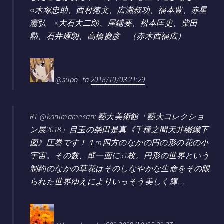
○木塚忠助、西村徳文、広瀬叔功、福本豊、赤星
憲弘 ×大石大二郎、屋鋪要、松本匡史、柴田
勲、石井琢朗、高橋慶彦 （赤木西福広）
@supo_ta
2018/10/03 21:29
RT @kanimamesan: 藝大美術館「藝大コレクショ
ン展2018」目玉の柴田是真《千種之間天井綴織下
図》圧巻です！１m四方のなかの円の形の花の小
宇宙。その数、壁一面に51枚。円形の世界という
制約のなかの草花はそのしなやかな生命をその限
られた世界ゆえによりいっそう美しく輝…