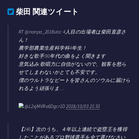
柴田
関連ツイート
RT @nanpa_2018uta: 4人目の出場者は柴田直彦さ
ん！
農学部農業生産科学科4年生！
好きな歌手:90年代の曲をよく聞きます
意気込み:歌唱力に自信がないので、観客を怒ら
せてしまわないかとても不安です。
僕のウルトラなビートを皆さんのソウルに届けら
れるよう頑張りま…
@L2xjMVRo6Dgcr1D
2018/10/03 21:33
【240】次のうち、４年以上連続で盗塁王を獲得
したことがあるプロ野球選手を全て選びなさい