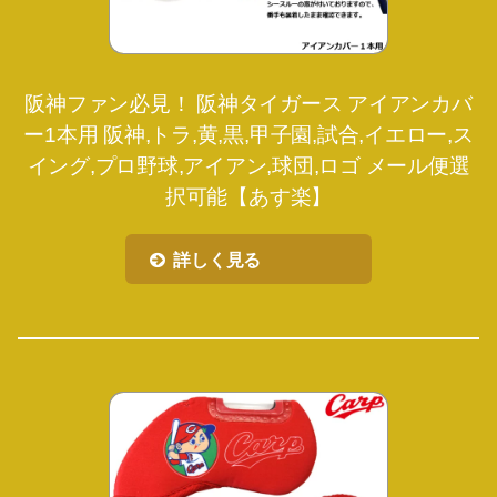
阪神ファン必見！ 阪神タイガース アイアンカバ
ー1本用 阪神,トラ,黄,黒,甲子園,試合,イエロー,ス
イング,プロ野球,アイアン,球団,ロゴ メール便選
択可能【あす楽】
詳しく見る