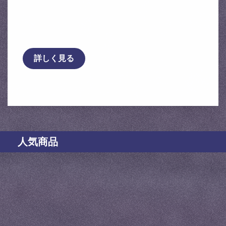
【日本製家具】Rosetta ロゼッタ 453ミニチ
ェストリエルショップオリジナル エレガ
ント白家具 …
詳しく見る
人気商品