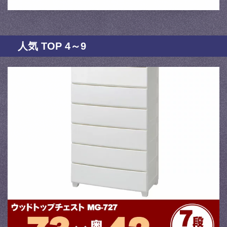
人気 TOP 4～9