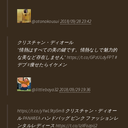
@otonakousui
2018/09/28 23:42
クリスチャン・ディオール
”情熱はすべての美の鍵です。情熱なしで魅力的
な美など存在しません” https://t.co/GPzULdyFPT #
デブ #痩せたらイケメン
@littlebaya32
2018/09/29 19:36
https://t.co/yYwL9tp5m8 クリスチャン・ディオー
ル PANAREA ハンドバッグ ピンク ファッションレ
ンタルレディース https://t.co/lzXFozpij2