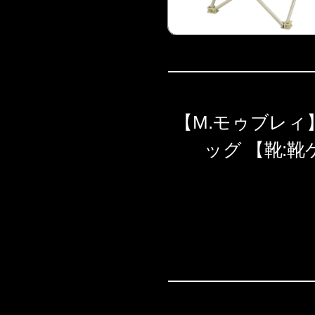
【M.モゥブレィ】 A
ッグ 【靴: