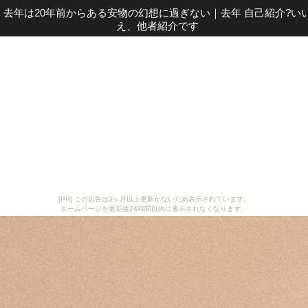
去年は20年前からある安物の幻想に過ぎない
｜
去年 自己紹介?い
え、他者紹介です
[PR] この広告は3ヶ月以上更新がないため表示されています。
ホームページを更新後24時間以内に表示されなくなります。