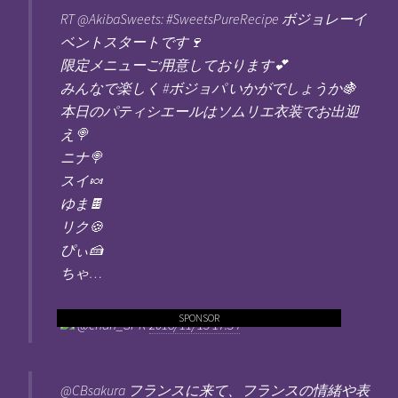
RT @AkibaSweets: #SweetsPureRecipe ボジョレーイ
ベントスタートです🍷
限定メニューご用意しております💕
みんなで楽しく #ボジョパ いかがでしょうか🍇
本日のパティシエールはソムリエ衣装でお出迎
え🍭
ニナ🍭
スイ🍬
ゆま🍫
リク🍪
ぴぃ🍰
ちゃ…
SPONSOR
@chan_SPR
2018/11/15 17:34
@CBsakura フランスに来て、フランスの情緒や表