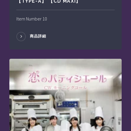
【TYPE-A】 【CD MAXI】
Item Number 10
商品詳細