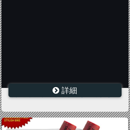
詳細
東京マルイ バトルフォアグリップ (コヨーテタン)