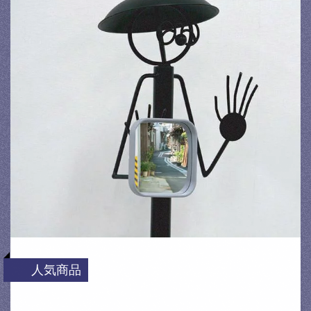
人気商品
ビーライフエス カカシ ミラー アイアンタ