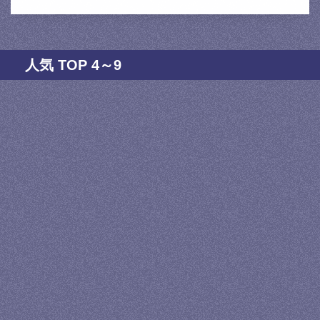
人気 TOP 4～9