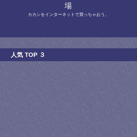
場
カカシをインターネットで買っちゃおう。
人気 TOP ３