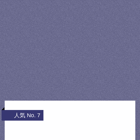
人気 No. 7
【送料無料】 アルカディアルカ arcadiarca
メンズハーフコート M〜3L (バレンタイン