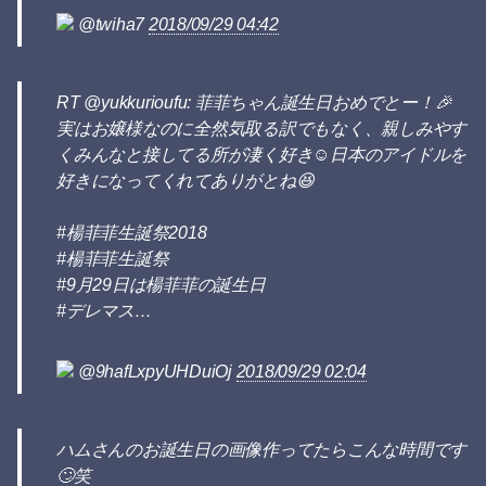
@twiha7
2018/09/29 04:42
RT @yukkurioufu: 菲菲ちゃん誕生日おめでとー！🎉
実はお嬢様なのに全然気取る訳でもなく、親しみやす
くみんなと接してる所が凄く好き☺️日本のアイドルを
好きになってくれてありがとね😆
#楊菲菲生誕祭2018
#楊菲菲生誕祭
#9月29日は楊菲菲の誕生日
#デレマス…
@9hafLxpyUHDuiOj
2018/09/29 02:04
ハムさんのお誕生日の画像作ってたらこんな時間です
🙄笑