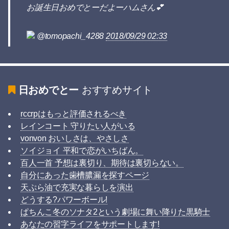
お誕生日おめでとーだよーハムさん💕
@tomopachi_4288
2018/09/29 02:33
日おめでとー
おすすめサイト
rccrpはもっと評価されるべき
レインコート 守りたい人がいる
vonvon おいしさは、やさしさ
ソイジョイ 平和で恋がいちばん。
百人一首 予想は裏切り、期待は裏切らない。
自分にあった歯槽膿漏を探すページ
天ぷら油で充実な暮らしを演出
どうする?パワーボール!
ぱちんこ冬のソナタ2という劇場に舞い降りた黒騎士
あなたの習字ライフをサポートします!