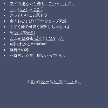
ブドウ あなたと夢を、ごいっしょに。
ヘーゼルナッツ楽天
きっといいこと茶トラ
金のおむすびパワーでセレプ気分
ぶどう酢で可愛く演出しちゃおうよ
Angelic超好き!
こごみ は都市伝説じゃなかった
4行でわかるchibalotte
座椅子の噂
ゼロヨン 百年、貯めたっていい。
©
日おめでとー 私を、私たちにする。