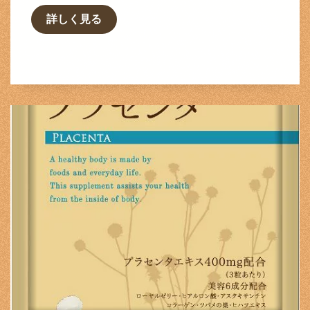
詳しく見る