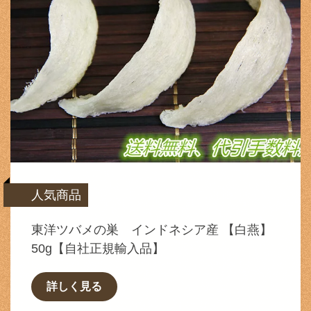
人気商品
東洋ツバメの巣 インドネシア産 【白燕】
50g【自社正規輸入品】
詳しく見る