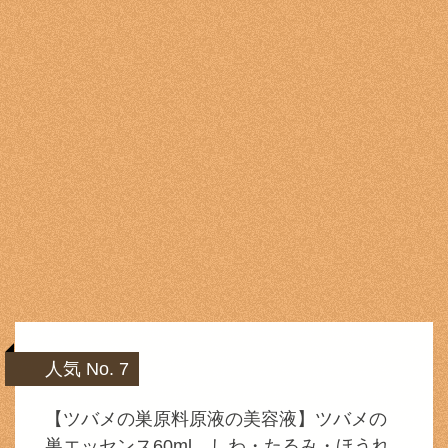
人気 No. 7
【ツバメの巣原料原液の美容液】ツバメの
巣エッセンス60ml しわ・たるみ・ほうれ