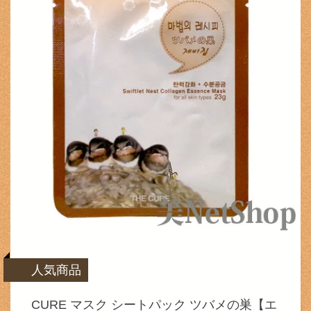
人気商品
CURE マスク シートパック ツバメの巣【エ