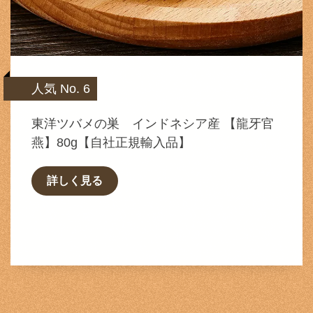
人気 No. 6
東洋ツバメの巣 インドネシア産 【龍牙官
燕】80g【自社正規輸入品】
詳しく見る