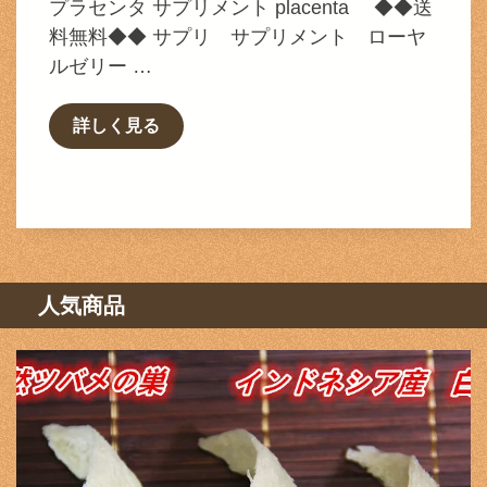
プラセンタ サプリメント placenta ◆◆送
料無料◆◆ サプリ サプリメント ローヤ
ルゼリー …
詳しく見る
人気商品