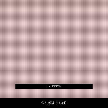
SPONSOR
©
札幌よさらば!