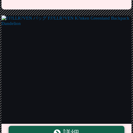
FJ?LLR?VEN バッグ FJ?LLR?VEN K?nken Greenland