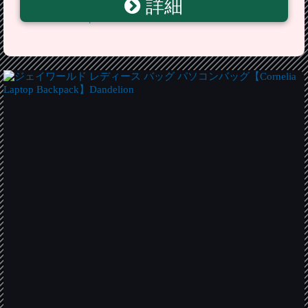
詳細
Kalencom カレンコム Unisex bags Quick Change Kit
Dandelion Grape