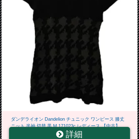
ダンデライオン Dandelion チュニック ワンピース 膝丈
ニット 半袖 切替 黒 M 171023c レディース 【中古】
詳細
【ベクトル 古着】 171023 ブランド古着ベクトルプレミ