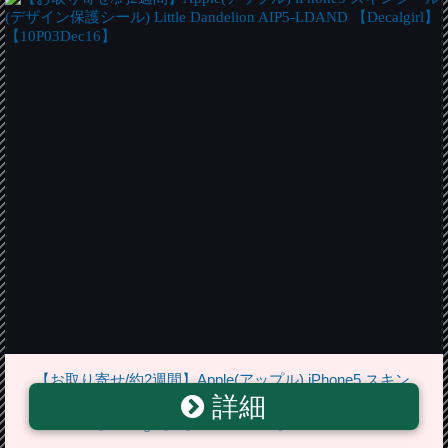
【お取り寄せ/約2週間】Apple(アップル) iPhone5 スキン
詳細
シール(デザイン保護シール) Little Dandelion AIP5-
LDAND 【Decalgirl】【10P03Dec16】