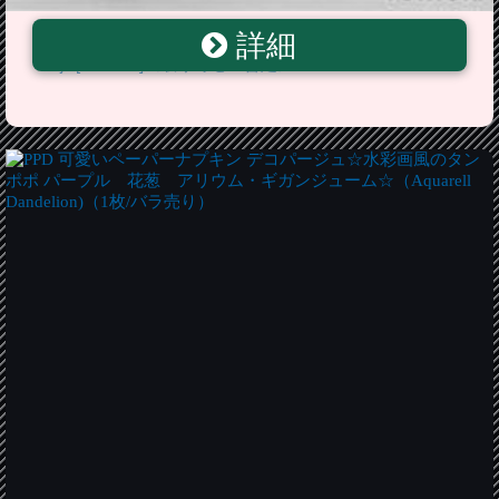
詳細
1/43 DOCOMO DANDELION M40T SF14 No.40 Tomoki
Nojiri[EBBRO]《取り寄せ※暫定》