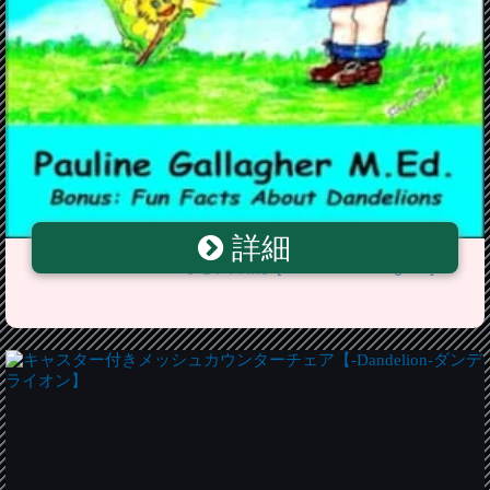
詳細
Belinda's Dandelion【電子書籍】[ Pauline T Gallagher ]