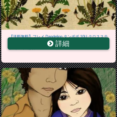
【送料無料】フレメ Dandelion タンポポ 10U クロスステ
詳細
ッチ Haandarbejdets Fremme キット 刺しゅう デンマー
ク ギルド 北欧 GB 30-4175,01