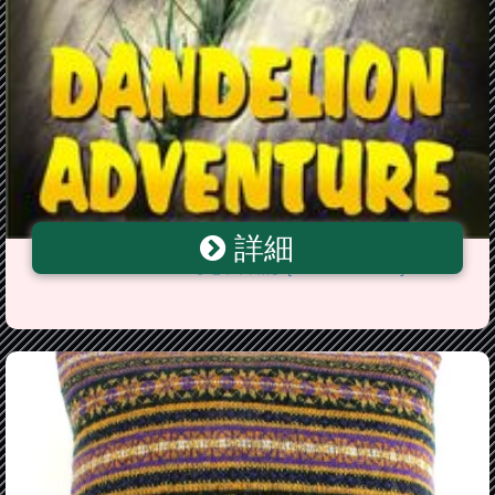
詳細
Dandelion Adventure【電子書籍】[ R. J. Bronson ]