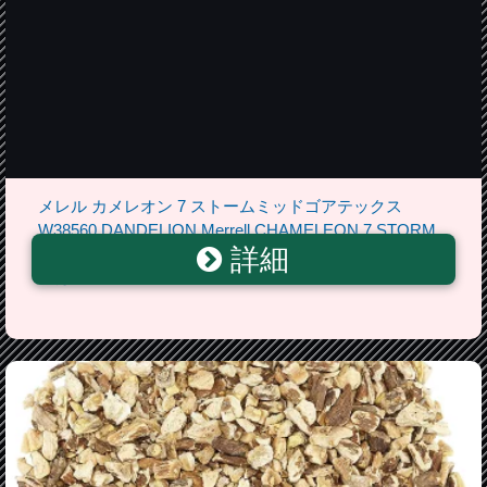
メレル カメレオン 7 ストームミッドゴアテックス
W38560 DANDELION Merrell CHAMELEON 7 STORM
詳細
GORE-TEX レディース アウトドア ゴアテックス スニ
ーカー