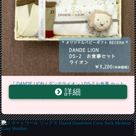
『 DANDE LION ( ダンデライオン ) DS-2 お食事 セット
詳細
ライオン 』 ベビー用品 出産祝い おしゃれ かわいい 日
本製 男の子 赤ちゃん