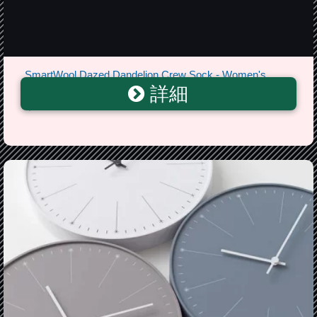
SmartWool Dazed Dandelion Crew Sock - Women's
詳細
Charcoal Heather アウトドア メンズ 男性用 ソックス 靴
下 Socks