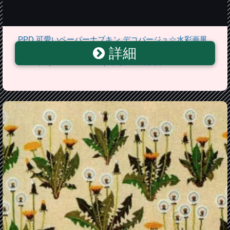
PPD 可愛いペーパーナプキン デコパージュ☆水彩画風
詳細
のタンポポ パープル 花葱 アリウム・ギガンジュー
ム☆（Aquarell Dandelion)（1枚/バラ売り）