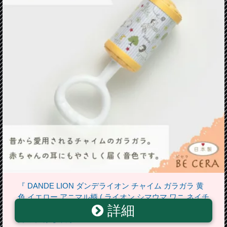
『 DANDE LION ダンデライオン チャイム ガラガラ 黄
色 イエロー アニマル柄 ( ライオン シマウマ ワニ ネイチ
詳細
ャー ) 』 ベビー用品 出産祝い おしゃれ かわいい 日本製
男の子 赤ちゃん