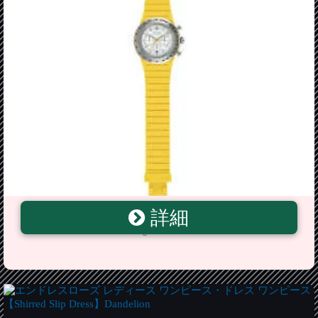
詳細
【送料無料】ヒップホップクロノタンポポhip hop
chrono 39 mm dandelion giallo hwu0767 cassa da 39 mm