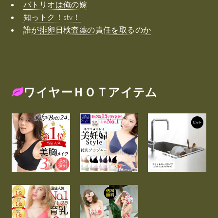
バトリオは俺の嫁
知っトク！stv！
誰が排卵日検査薬の責任を取るのか
ワイヤーＨＯＴアイテム