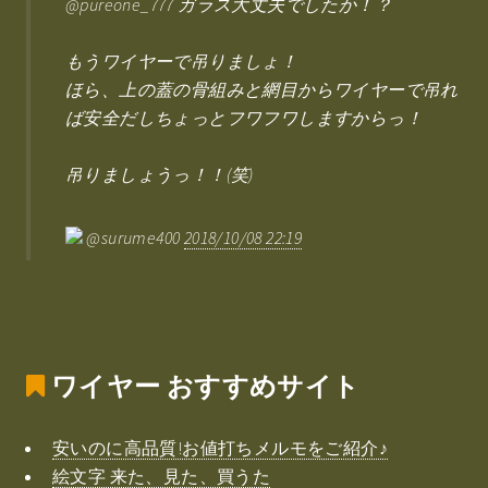
@pureone_777 ガラス大丈夫でしたか！？
もうワイヤーで吊りましょ！
ほら、上の蓋の骨組みと網目からワイヤーで吊れ
ば安全だしちょっとフワフワしますからっ！
吊りましょうっ！！(笑)
@surume400
2018/10/08 22:19
ワイヤー
おすすめサイト
安いのに高品質!お値打ちメルモをご紹介♪
絵文字 来た、見た、買うた