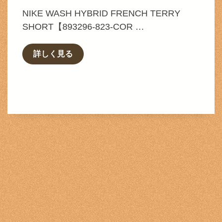
NIKE WASH HYBRID FRENCH TERRY
SHORT【893296-823-COR …
詳しく見る