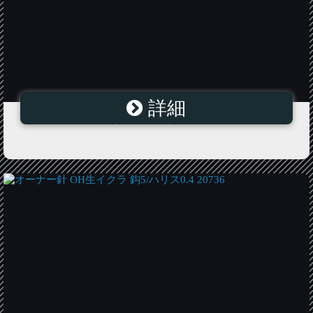
詳細
オーナー針 OH生イクラ 鈎4/ハリス0.3 20736