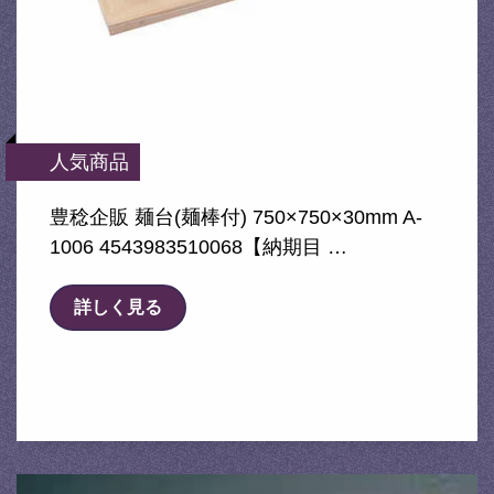
人気商品
豊稔企販 麺台(麺棒付) 750×750×30mm A-
1006 4543983510068【納期目 …
詳しく見る