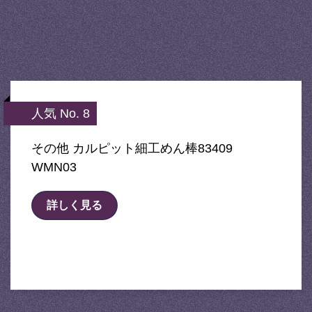
人気 No. 8
その他 カルピット細工めん棒83409
WMN03
詳しく見る