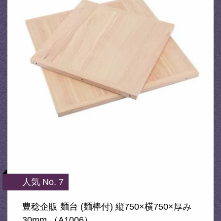
人気 No. 7
豊稔企販 麺台 (麺棒付) 縦750×横750×厚み
30mm （A1006）