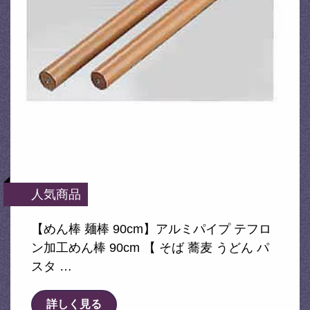
人気商品
【めん棒 麺棒 90cm】アルミパイプ テフロ
ン加工めん棒 90cm 【 そば 蕎麦 うどん パ
スタ …
詳しく見る