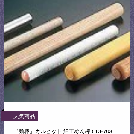
人気商品
『麺棒』カルピット 細工めん棒 CDE703