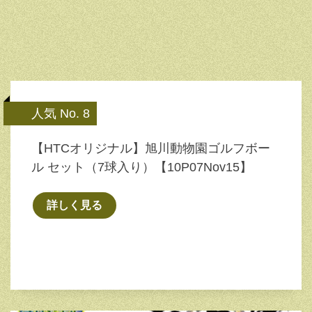
人気 No. 8
【HTCオリジナル】旭川動物園ゴルフボー
ル セット（7球入り）【10P07Nov15】
詳しく見る