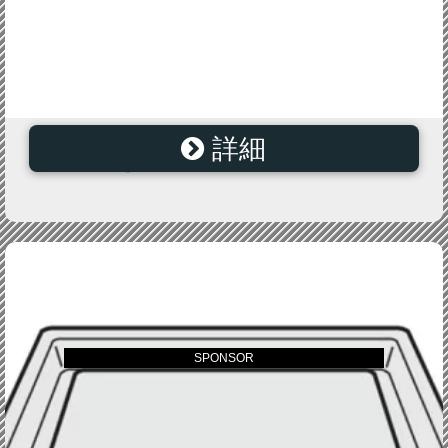
詳細
TOSHIBA 325GP015 【ER-JD8A他用電子レンジ付属 角
皿 325GP015】
SPONSOR