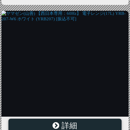
詳細
ヤマゼン(山善) 【西日本専用：60Hz】 電子レンジ(17L)