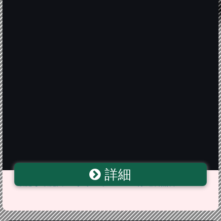
詳細
破魔弓 破魔矢 15号 寿宝 オルゴール付 送料無料