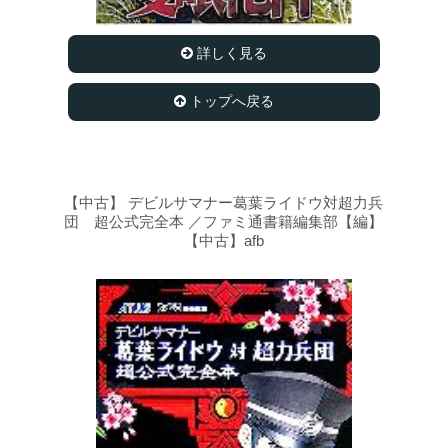
詳しく見る
トップへ戻る
【中古】 デビルサマナー葛葉ライドウ対超力兵
団 超公式完全本 ／ファミ通書籍編集部【編】
【中古】afb