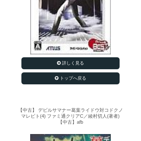
詳しく見る
トップへ戻る
【中古】 デビルサマナー葛葉ライドウ対コドクノ
マレビト(4) ファミ通クリアC／綾村切人(著者)
【中古】afb