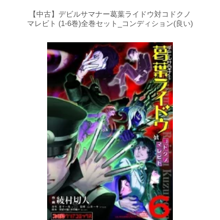
【中古】デビルサマナー葛葉ライドウ対コドクノ
マレビト (1-6巻)全巻セット_コンディション(良い)