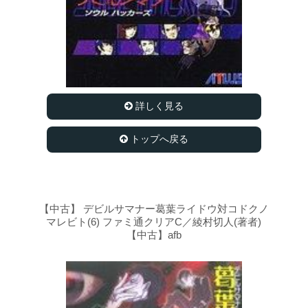
詳しく見る
トップへ戻る
【中古】 デビルサマナー葛葉ライドウ対コドクノ
マレビト(6) ファミ通クリアC／綾村切人(著者)
【中古】afb