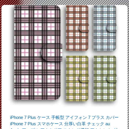
iPhone 7 Plus ケース 手帳型 アイフォン 7 プラス カバー
iPhone 7 Plus スマホケース 分厚い白革 チェック au