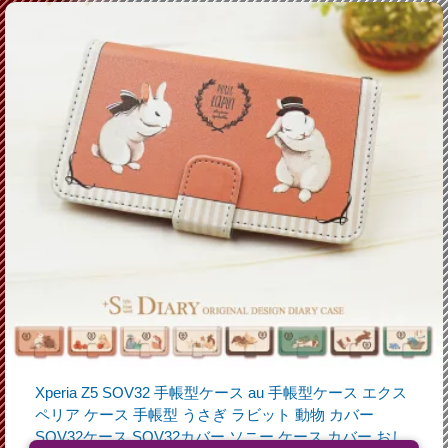
Xperia Z5 SOV32 手帳型ケース au 手帳型ケース エクス
ペリア ケース 手帳型 うさぎ ラビット 動物 カバー
SOV32ケース SOV32カバー ソニー ケース カバー おし