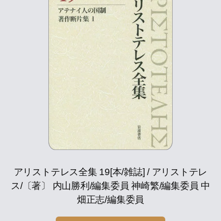
アリストテレス全集 19[本/雑誌] / アリストテレ
ス/〔著〕 内山勝利/編集委員 神崎繁/編集委員 中
畑正志/編集委員