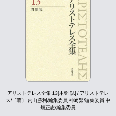
アリストテレス全集 13[本/雑誌] / アリストテレ
ス/〔著〕 内山勝利/編集委員 神崎繁/編集委員 中
畑正志/編集委員