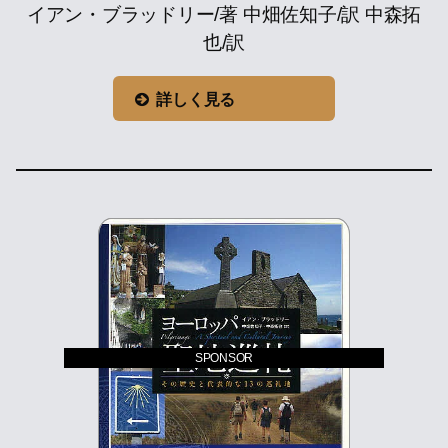
イアン・ブラッドリー/著 中畑佐知子/訳 中森拓
也/訳
詳しく見る
SPONSOR