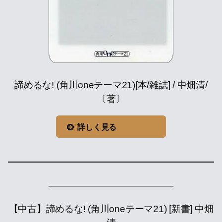
諦めるな! (角川oneテーマ21)[本/雑誌] / 中畑清/
〔著〕
詳しく見る
【中古】諦めるな! (角川oneテーマ21) [新書] 中畑