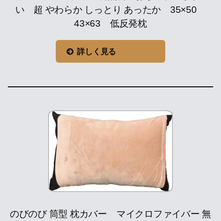
い 超 やわらか しっとり あったか 35×50
43×63 低反発枕
詳しく見る
のびのび 筒型 枕カバー マイクロファイバー 無