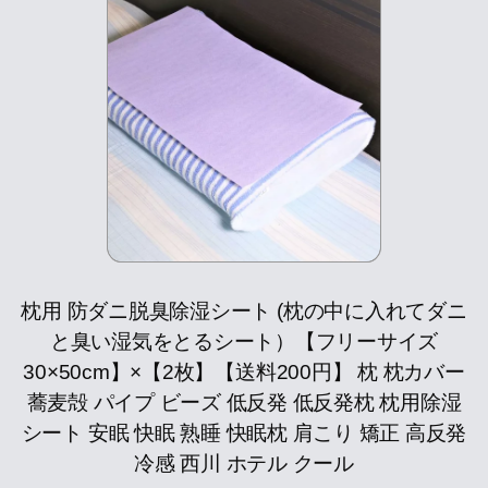
枕用 防ダニ脱臭除湿シート (枕の中に入れてダニ
と臭い湿気をとるシート）【フリーサイズ
30×50cm】×【2枚】【送料200円】 枕 枕カバー
蕎麦殻 パイプ ビーズ 低反発 低反発枕 枕用除湿
シート 安眠 快眠 熟睡 快眠枕 肩こり 矯正 高反発
冷感 西川 ホテル クール