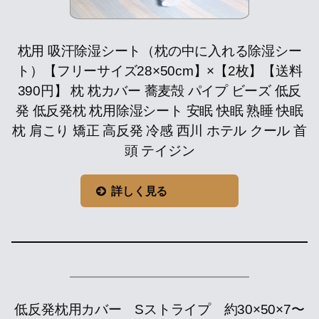
枕用 吸汗除湿シート（枕の中に入れる除湿シー
ト）【フリーサイズ28×50cm】×【2枚】【送料
390円】 枕 枕カバー 蕎麦殻 パイプ ビーズ 低反
発 低反発枕 枕用除湿シート 安眠 快眠 熟睡 快眠
枕 肩こり 矯正 高反発 冷感 西川 ホテル クール 首
頭 テイジン
詳しく見る
低反発枕用カバー Sストライプ 約30×50×7〜