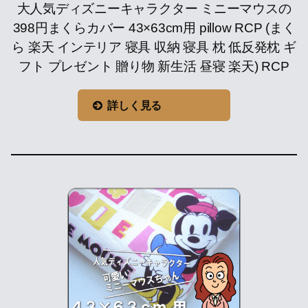
大人気ディズニーキャラクター ミニーマウスの
398円まくらカバー 43×63cm用 pillow RCP (まく
ら 楽天 インテリア 寝具 収納 寝具 枕 低反発枕 ギ
フト プレゼント 贈り物 新生活 昼寝 楽天) RCP
詳しく見る