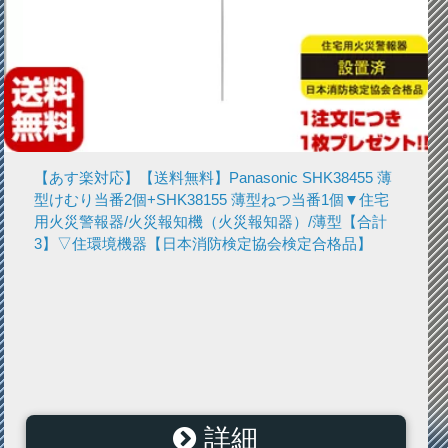
【あす楽対応】【送料無料】Panasonic SHK38455 薄
型けむり当番2個+SHK38155 薄型ねつ当番1個▼住宅
用火災警報器/火災報知機（火災報知器）/薄型【合計
3】▽住環境機器【日本消防検定協会検定合格品】
詳細