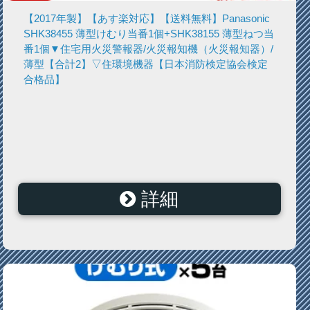
【2017年製】【あす楽対応】【送料無料】Panasonic
SHK38455 薄型けむり当番1個+SHK38155 薄型ねつ当
番1個▼住宅用火災警報器/火災報知機（火災報知器）/
薄型【合計2】▽住環境機器【日本消防検定協会検定
合格品】
詳細