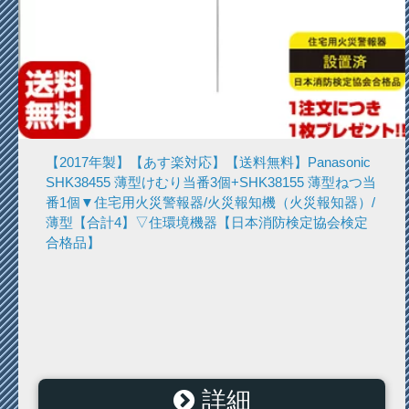
【2017年製】【あす楽対応】【送料無料】Panasonic
SHK38455 薄型けむり当番3個+SHK38155 薄型ねつ当
番1個▼住宅用火災警報器/火災報知機（火災報知器）/
薄型【合計4】▽住環境機器【日本消防検定協会検定
合格品】
詳細