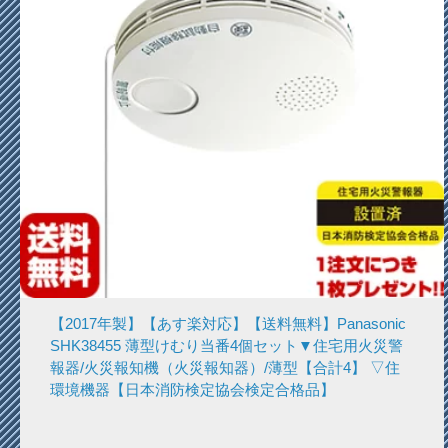
【2017年製】【あす楽対応】【送料無料】Panasonic
SHK38455 薄型けむり当番4個セット▼住宅用火災警
報器/火災報知機（火災報知器）/薄型【合計4】 ▽住
環境機器【日本消防検定協会検定合格品】