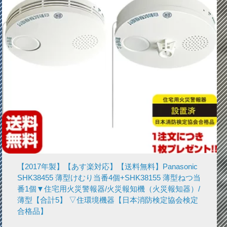
【2017年製】【あす楽対応】【送料無料】Panasonic
SHK38455 薄型けむり当番4個+SHK38155 薄型ねつ当
番1個▼住宅用火災警報器/火災報知機（火災報知器）/
薄型【合計5】 ▽住環境機器【日本消防検定協会検定
合格品】