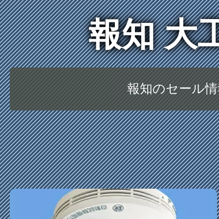
報知 大
報知のセール情