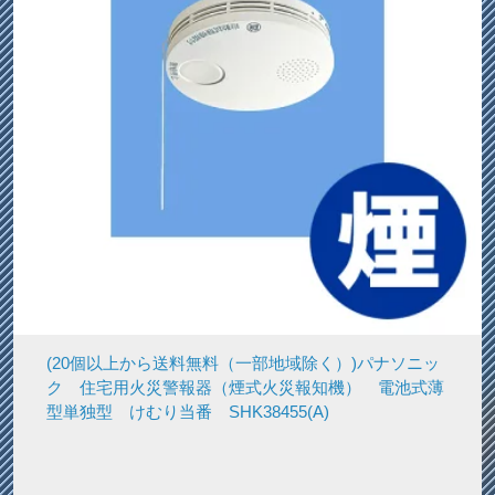
(20個以上から送料無料（一部地域除く）)パナソニッ
ク 住宅用火災警報器（煙式火災報知機） 電池式薄
型単独型 けむり当番 SHK38455(A)