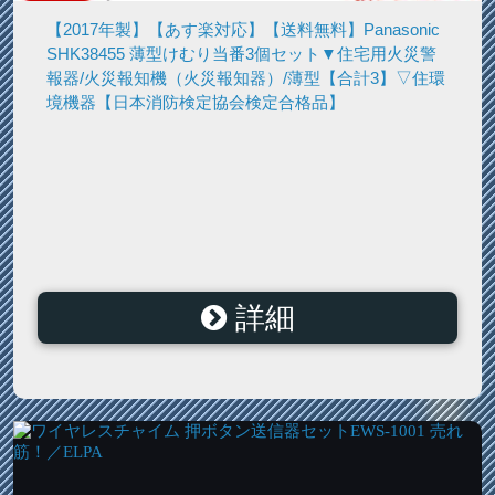
【2017年製】【あす楽対応】【送料無料】Panasonic
SHK38455 薄型けむり当番3個セット▼住宅用火災警
報器/火災報知機（火災報知器）/薄型【合計3】▽住環
境機器【日本消防検定協会検定合格品】
詳細