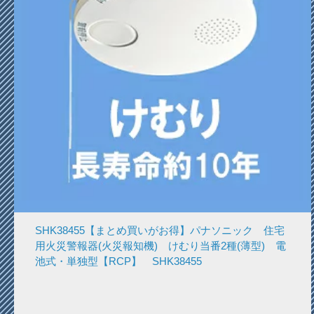
SHK38455【まとめ買いがお得】パナソニック 住宅
用火災警報器(火災報知機) けむり当番2種(薄型) 電
池式・単独型【RCP】 SHK38455