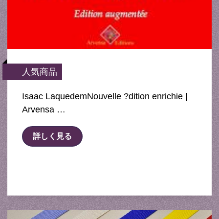
人気商品
Isaac LaquedemNouvelle ?dition enrichie |
Arvensa …
詳しく見る