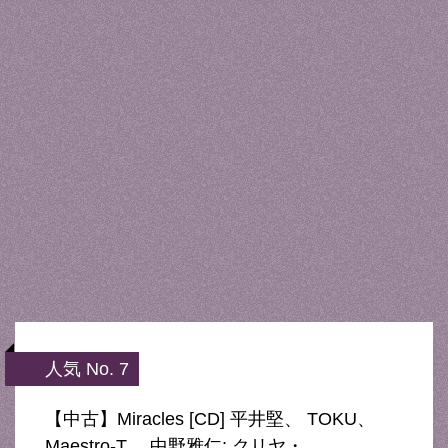
人気 No. 7
【中古】Miracles [CD] 平井堅、 TOKU、
Maestro-T、 中野雅仁; クリヤ・ …