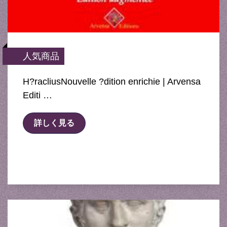
人気商品
H?racliusNouvelle ?dition enrichie | Arvensa
Editi …
詳しく見る