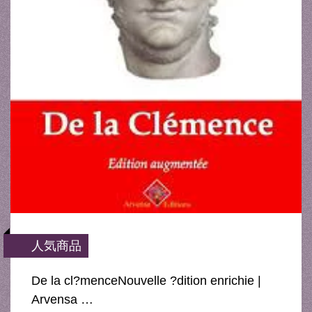
人気商品
De la cl?menceNouvelle ?dition enrichie |
Arvensa …