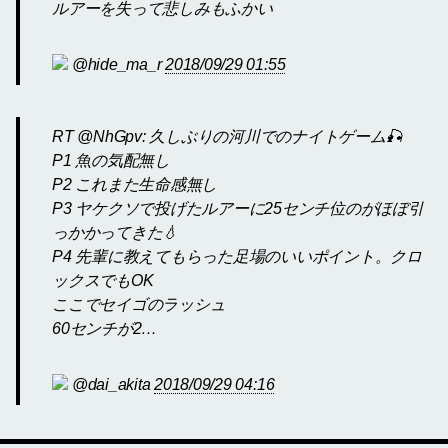
ルアーを失って悲しみもふかい
@hide_ma_r
2018/09/29 01:55
RT @NhGpv: 久しぶりの河川でのナイトゲーム🎣
P1 魚の気配無し
P2 これまた生命感無し
P3 ヤケクソで投げたルアーに25センチ位のがほぼ引
っかかってきた💧
P4 先輩に教えてもらった足場のいいポイント。クロ
ックスでもOK
ここでセイゴのラッシュ
60センチが2…
@dai_akita
2018/09/29 04:16